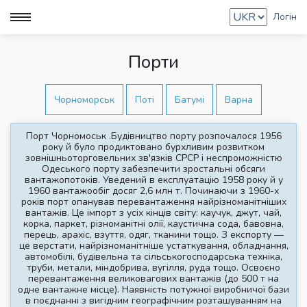
Логін
Порти
Чорноморськ
Поті
Батумі
Варна
Порт Чорномоськ .Будівництво порту розпочалося 1956
року й було продиктовано бурхливим розвитком
зовнішньоторговельних зв'язків СРСР і неспроможністю
Одеського порту забезпечити зростальні обсяги
вантажопотоків. Уведений в експлуатацію 1958 року й у
1960 вантажообіг досяг 2,6 млн т. Починаючи з 1960-х
років порт опанував перевантаження найрізноманітніших
вантажів. Це імпорт з усіх кінців світу: каучук, джут, чай,
корка, паркет, різноманітні олії, каустична сода, бавовна,
перець, арахіс, взуття, одяг, тканини тощо. З експорту —
це верстати, найрізноманітніше устаткування, обладнання,
автомобілі, будівельна та сільськогосподарська техніка,
труби, метали, міндобрива, вугілля, руда тощо. Освоєно
перевантаження великовагових вантажів (до 500 т на
одне вантажне місце). Наявність потужної виробничої бази
в поєднанні з вигідним географічним розташуванням на